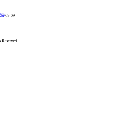
试院
09-09
s Reserved