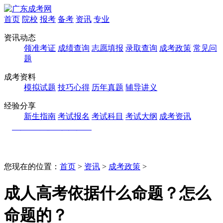
首页
院校
报考
备考
资讯
专业
资讯动态
领准考证
成绩查询
志愿填报
录取查询
成考政策
常见问
题
成考资料
模拟试题
技巧心得
历年真题
辅导讲义
经验分享
新生指南
考试报名
考试科目
考试大纲
成考资讯
您现在的位置：
首页
>
资讯
>
成考政策
>
成人高考依据什么命题？怎么
命题的？