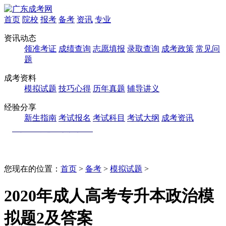
首页
院校
报考
备考
资讯
专业
资讯动态
领准考证
成绩查询
志愿填报
录取查询
成考政策
常见问
题
成考资料
模拟试题
技巧心得
历年真题
辅导讲义
经验分享
新生指南
考试报名
考试科目
考试大纲
成考资讯
您现在的位置：
首页
>
备考
>
模拟试题
>
2020年成人高考专升本政治模
拟题2及答案